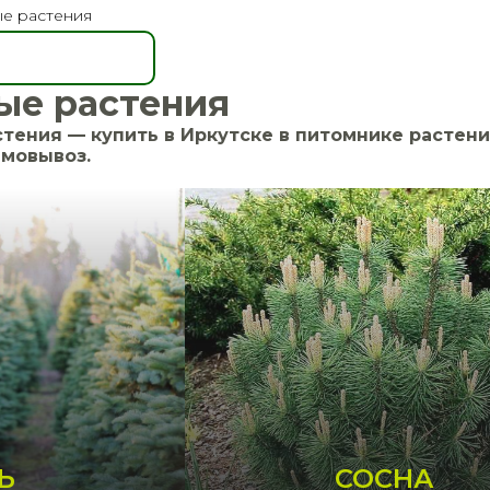
е растения
ые растения
тения — купить в Иркутске в питомнике растени
амовывоз.
Ь
СОСНА