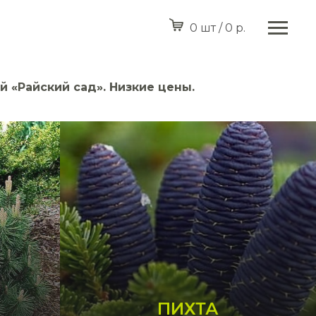
0 шт / 0 р.
й «Райский сад». Низкие цены.
ПИХТА