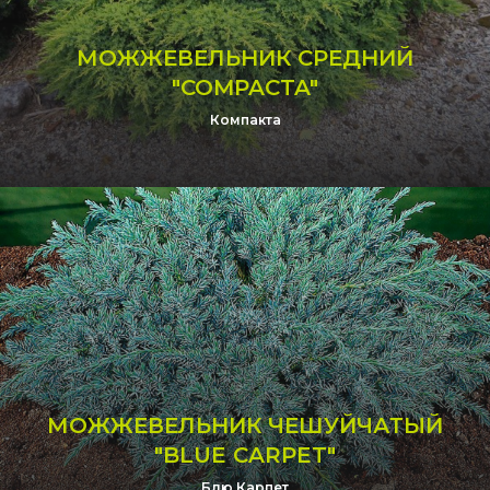
МОЖЖЕВЕЛЬНИК СРЕДНИЙ
"COMPACTA"
Компакта
МОЖЖЕВЕЛЬНИК ЧЕШУЙЧАТЫЙ
"BLUE CARPET"
Блю Карпет