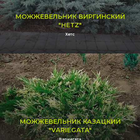
МОЖЖЕВЕЛЬНИК ВИРГИНСКИЙ
"HETZ"
Хетс
МОЖЖЕВЕЛЬНИК КАЗАЦКИЙ
"VARIEGATA"
Вариегата